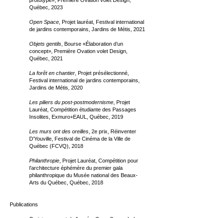
prototype», Première Ovation volet Design,
Québec, 2023
Open Space
, Projet lauréat, Festival international
de jardins contemporains, Jardins de Métis, 2021
Objets gentils
, Bourse «Élaboration d’un
concept», Première Ovation volet Design,
Québec, 2021
La forêt en chantier
, Projet présélectionné,
Festival international de jardins contemporains,
Jardins de Métis, 2020
Les piliers du post-postmodernisme
, Projet
Lauréat, Compétition étudiante des Passages
Insolites, Exmuro+EAUL, Québec, 2019
Les murs ont des oreilles
, 2e prix, Réinventer
D’Youville, Festival de Cinéma de la Ville de
Québec (FCVQ), 2018
Philanthropie
, Projet Lauréat, Compétition pour
l’architecture éphémère du premier gala
philanthropique du Musée national des Beaux-
Arts du Québec, Québec, 2018
Publications