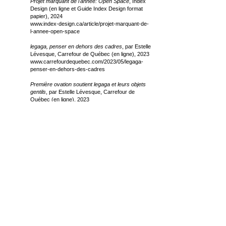
Projet marquant de l'année: Open Space
, Index
Design (en ligne et Guide Index Design format
papier), 2024
www.index-design.ca/article/projet-marquant-de-
l-annee-open-space
legaga, penser en dehors des cadres
, par Estelle
Lévesque, Carrefour de Québec (en ligne), 2023
www.carrefourdequebec.com/2023/05/legaga-
penser-en-dehors-des-cadres
Première ovation soutient legaga et leurs objets
gentils
, par Estelle Lévesque, Carrefour de
Québec (en ligne), 2023
www.carrefourdequebec.com/2023/05/premiere-
ovation-soutient-legaga-et-leurs-objets-gentils
Demain
, par legaga, Revue Un:Un (format
papier), 2021
Open Space, Grand-Métis, Québec
, par Matthey
Hague, Canadian Architect (en ligne et format
papier), 2021
www.canadianarchitect.com/open-space-grand-
metis-quebec
Expositions
Journée de la culture, chez Quinzhee